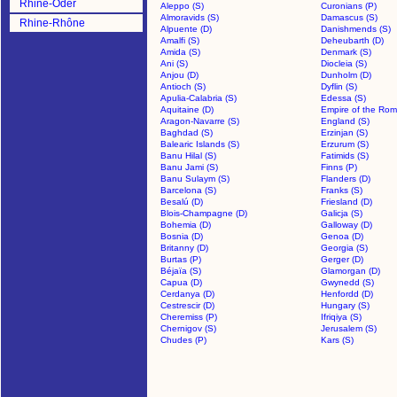
Rhine-Oder
Aleppo (S)
Curonians (P)
Almoravids (S)
Damascus (S)
Rhine-Rhône
Alpuente (D)
Danishmends (S)
Amalfi (S)
Deheubarth (D)
Amida (S)
Denmark (S)
Ani (S)
Diocleia (S)
Anjou (D)
Dunholm (D)
Antioch (S)
Dyflin (S)
Apulia-Calabria (S)
Edessa (S)
Aquitaine (D)
Empire of the Rom
Aragon-Navarre (S)
England (S)
Baghdad (S)
Erzinjan (S)
Balearic Islands (S)
Erzurum (S)
Banu Hilal (S)
Fatimids (S)
Banu Jami (S)
Finns (P)
Banu Sulaym (S)
Flanders (D)
Barcelona (S)
Franks (S)
Besalú (D)
Friesland (D)
Blois-Champagne (D)
Galicja (S)
Bohemia (D)
Galloway (D)
Bosnia (D)
Genoa (D)
Britanny (D)
Georgia (S)
Burtas (P)
Gerger (D)
Béjaïa (S)
Glamorgan (D)
Capua (D)
Gwynedd (S)
Cerdanya (D)
Henfordd (D)
Cestrescir (D)
Hungary (S)
Cheremiss (P)
Ifriqiya (S)
Chernigov (S)
Jerusalem (S)
Chudes (P)
Kars (S)