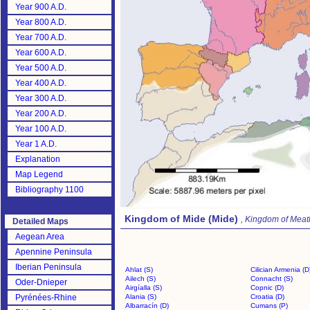
Year 900 A.D.
Year 800 A.D.
Year 700 A.D.
Year 600 A.D.
Year 500 A.D.
Year 400 A.D.
Year 300 A.D.
Year 200 A.D.
Year 100 A.D.
Year 1 A.D.
Explanation
Map Legend
Bibliography 1100
Kingdom of Mide (Mide)
, Kingdom of Meat
Detailed Maps
Aegean Area
Apennine Peninsula
Iberian Peninsula
Ahlat (S)
Cilician Armenia (D
Ailech (S)
Connacht (S)
Oder-Dnieper
Airgíalla (S)
Copnic (D)
Pyrénées-Rhine
Alania (S)
Croatia (D)
Albarracín (D)
Cumans (P)