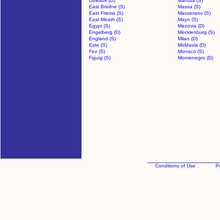
Dulkadir (D)
Mantua (S)
East Bréifne (S)
Massa (S)
East Friesia (S)
Masserano (S)
East Meath (S)
Mayo (S)
Egypt (S)
Mazovia (D)
Engelberg (D)
Mecklenburg (S)
England (S)
Milan (D)
Este (S)
Moldavia (D)
Fez (S)
Monaco (S)
Figuig (S)
Montenegro (D)
Conditions of Use
Pr