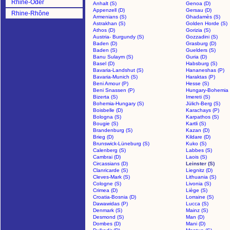
Rhine-Oder
Anhalt (S)
Genoa (D)
Appenzell (D)
Gersau (D)
Rhine-Rhône
Armenians (S)
Ghadamès (S)
Astrakhan (S)
Golden Horde (S)
Athos (D)
Gorizia (S)
Austria- Burgundy (S)
Gozzadini (S)
Baden (D)
Grasburg (D)
Baden (S)
Guelders (S)
Banu Sulaym (S)
Guria (D)
Basel (D)
Habsburg (S)
Bavaria-Landshut (S)
Hananeshas (P)
Bavaria-Munich (S)
Haraktas (P)
Beni Amour (P)
Hesse (S)
Beni Snassen (P)
Hungary-Bohemia 
Bizerta (S)
Imereti (S)
Bohemia-Hungary (S)
Jülich-Berg (S)
Boisbelle (D)
Karachays (P)
Bologna (S)
Karpathos (S)
Bougie (S)
Kartli (S)
Brandenburg (S)
Kazan (D)
Brieg (D)
Kildare (D)
Brunswick-Lüneburg (S)
Kuko (S)
Calenberg (S)
Labbes (S)
Cambrai (D)
Laois (S)
Circassians (D)
Leinster (S)
Clanricarde (S)
Liegnitz (D)
Cleves-Mark (S)
Lithuania (S)
Cologne (S)
Livonia (S)
Crimea (D)
Liège (S)
Croatia-Bosnia (D)
Lorraine (S)
Dawawidas (P)
Lucca (S)
Denmark (S)
Mainz (S)
Desmond (S)
Man (D)
Dombes (D)
Mani (D)