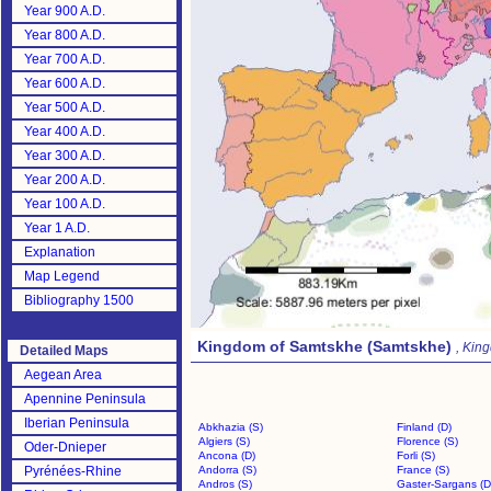
Year 900 A.D.
Year 800 A.D.
Year 700 A.D.
Year 600 A.D.
Year 500 A.D.
Year 400 A.D.
Year 300 A.D.
Year 200 A.D.
Year 100 A.D.
Year 1 A.D.
Explanation
Map Legend
Bibliography 1500
Kingdom of Samtskhe (Samtskhe)
, Kin
Detailed Maps
Aegean Area
Apennine Peninsula
Iberian Peninsula
Abkhazia (S)
Finland (D)
Algiers (S)
Florence (S)
Oder-Dnieper
Ancona (D)
Forli (S)
Pyrénées-Rhine
Andorra (S)
France (S)
Andros (S)
Gaster-Sargans (D