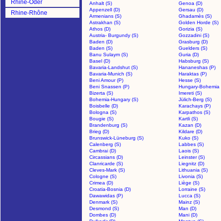
Rhine-Oder
Anhalt (S)
Genoa (D)
Appenzell (D)
Gersau (D)
Rhine-Rhône
Armenians (S)
Ghadamès (S)
Astrakhan (S)
Golden Horde (S)
Athos (D)
Gorizia (S)
Austria- Burgundy (S)
Gozzadini (S)
Baden (D)
Grasburg (D)
Baden (S)
Guelders (S)
Banu Sulaym (S)
Guria (D)
Basel (D)
Habsburg (S)
Bavaria-Landshut (S)
Hananeshas (P)
Bavaria-Munich (S)
Haraktas (P)
Beni Amour (P)
Hesse (S)
Beni Snassen (P)
Hungary-Bohemia 
Bizerta (S)
Imereti (S)
Bohemia-Hungary (S)
Jülich-Berg (S)
Boisbelle (D)
Karachays (P)
Bologna (S)
Karpathos (S)
Bougie (S)
Kartli (S)
Brandenburg (S)
Kazan (D)
Brieg (D)
Kildare (D)
Brunswick-Lüneburg (S)
Kuko (S)
Calenberg (S)
Labbes (S)
Cambrai (D)
Laois (S)
Circassians (D)
Leinster (S)
Clanricarde (S)
Liegnitz (D)
Cleves-Mark (S)
Lithuania (S)
Cologne (S)
Livonia (S)
Crimea (D)
Liège (S)
Croatia-Bosnia (D)
Lorraine (S)
Dawawidas (P)
Lucca (S)
Denmark (S)
Mainz (S)
Desmond (S)
Man (D)
Dombes (D)
Mani (D)