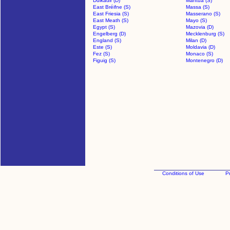
Dulkadir (D)
Mantua (S)
East Bréifne (S)
Massa (S)
East Friesia (S)
Masserano (S)
East Meath (S)
Mayo (S)
Egypt (S)
Mazovia (D)
Engelberg (D)
Mecklenburg (S)
England (S)
Milan (D)
Este (S)
Moldavia (D)
Fez (S)
Monaco (S)
Figuig (S)
Montenegro (D)
Conditions of Use
Pr