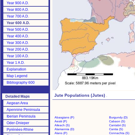
Year 900 A.D.
Year 800 A.D.
Year 700 A.D.
Year 600 A.D.
Year 500 A.D.
Year 400 A.D.
Year 300 A.D.
Year 200 A.D.
Year 100 A.D.
Year 1 A.D.
Explanation
Map Legend
Bibliography 600
Jute Populations (Jutes)
.
Detailed Maps
Aegean Area
Apennine Peninsula
Iberian Peninsula
Abasgians (P)
Burgundy (D)
Aestii (P)
Cabaon (S)
Oder-Dnieper
Aileach (S)
Cantabri (S)
Pyrénées-Rhine
Alamannia (D)
Cantia (S)
Alans (P)
Connachta (S)