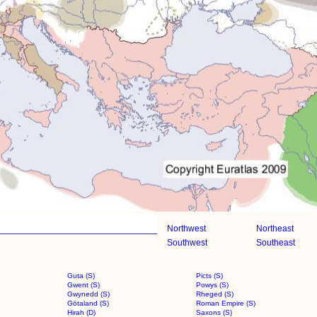
Northwest
Northeast
Southwest
Southeast
Guta (S)
Picts (S)
Gwent (S)
Powys (S)
Gwynedd (S)
Rheged (S)
Götaland (S)
Roman Empire (S)
Hirah (D)
Saxons (S)