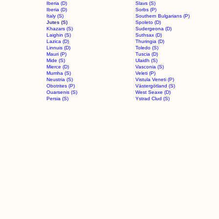
Iberia (D)
Slavs (S)
Iberia (D)
Sorbs (P)
Italy (S)
Southern Bulgarians (P)
Jutes (S)
Spoleto (D)
Khazars (S)
Sudergeona (D)
Laighin (S)
Suthsax (D)
Lazica (D)
Thuringia (D)
Linnuis (D)
Toledo (S)
Mauri (P)
Tuscia (D)
Mide (S)
Ulaidh (S)
Mierce (D)
Vasconia (S)
Mumha (S)
Veleti (P)
Neustria (S)
Vistula Veneti (P)
Obotrites (P)
Västergötland (S)
Ouarsenis (S)
West Seaxe (D)
Persia (S)
Ystrad Clud (S)