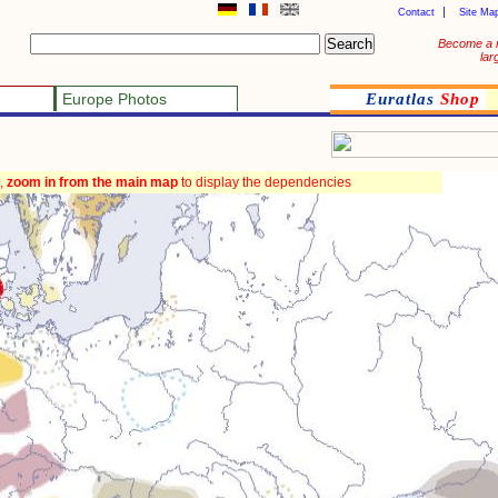
Contact
Site Ma
Become a 
lar
Europe Photos
Euratlas
Shop
,
zoom in from the main map
to display the dependencies