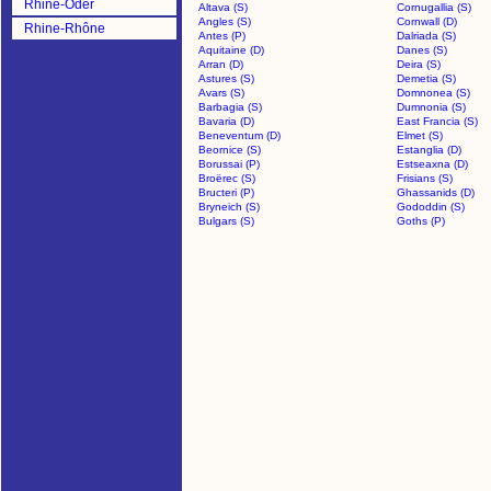
Rhine-Oder
Altava (S)
Cornugallia (S)
Angles (S)
Cornwall (D)
Rhine-Rhône
Antes (P)
Dalriada (S)
Aquitaine (D)
Danes (S)
Arran (D)
Deira (S)
Astures (S)
Demetia (S)
Avars (S)
Domnonea (S)
Barbagia (S)
Dumnonia (S)
Bavaria (D)
East Francia (S)
Beneventum (D)
Elmet (S)
Beornice (S)
Estanglia (D)
Borussai (P)
Estseaxna (D)
Broërec (S)
Frisians (S)
Bructeri (P)
Ghassanids (D)
Bryneich (S)
Gododdin (S)
Bulgars (S)
Goths (P)