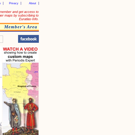
p
Privacy
About
member and get access to
ger maps by subscribing to
Euratlas-Info.
Member's Area