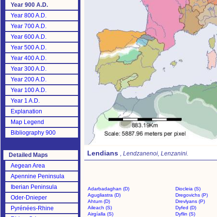
Year 900 A.D.
Year 800 A.D.
Year 700 A.D.
Year 600 A.D.
Year 500 A.D.
Year 400 A.D.
Year 300 A.D.
Year 200 A.D.
Year 100 A.D.
Year 1 A.D.
Explanation
Map Legend
Bibliography 900
Lendians
, Lendzanenoi, Lenzanini.
Detailed Maps
Aegean Area
Apennine Peninsula
Iberian Peninsula
Adarbadaghan (D)
Diocleia (S)
Agugliastra (D)
Dregovichs (P)
Oder-Dnieper
Ahtum (D)
Drevlyans (P)
Pyrénées-Rhine
Aileach (S)
Dyfed (D)
Airgíalla (S)
Dyflin (S)