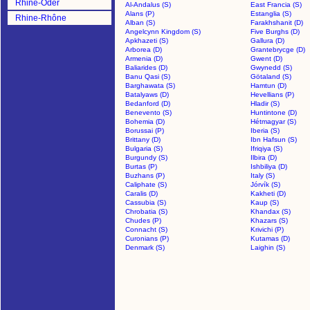
Rhine-Oder
Al-Andalus (S)
East Francia (S)
Alans (P)
Estanglia (S)
Rhine-Rhône
Alban (S)
Farakhshanit (D)
Angelcynn Kingdom (S)
Five Burghs (D)
Apkhazeti (S)
Gallura (D)
Arborea (D)
Grantebrycge (D)
Armenia (D)
Gwent (D)
Baliarides (D)
Gwynedd (S)
Banu Qasi (S)
Götaland (S)
Barghawata (S)
Hamtun (D)
Batalyaws (D)
Hevellians (P)
Bedanford (D)
Hladir (S)
Benevento (S)
Huntintone (D)
Bohemia (D)
Hétmagyar (S)
Borussai (P)
Iberia (S)
Brittany (D)
Ibn Hafsun (S)
Bulgaria (S)
Ifriqiya (S)
Burgundy (S)
Ilbira (D)
Burtas (P)
Ishbiliya (D)
Buzhans (P)
Italy (S)
Caliphate (S)
Jórvík (S)
Caralis (D)
Kakheti (D)
Cassubia (S)
Kaup (S)
Chrobatia (S)
Khandax (S)
Chudes (P)
Khazars (S)
Connacht (S)
Krivichi (P)
Curonians (P)
Kutamas (D)
Denmark (S)
Laighin (S)