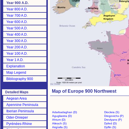
Year 900 A.D.
Year 800 A.D.
Year 700 A.D.
Year 600 A.D.
Year 500 A.D.
Year 400 A.D.
Year 300 A.D.
Year 200 A.D.
Year 100 A.D.
Year 1 A.D.
Explanation
Map Legend
Bibliography 900
Map of Europe 900 Northwest
Detailed Maps
Aegean Area
Apennine Peninsula
Iberian Peninsula
Adarbadaghan (D)
Diocleia (S)
Agugliastra (D)
Dregovichs (P)
Oder-Dnieper
Ahtum (D)
Drevlyans (P)
Pyrénées-Rhine
Aileach (S)
Dyfed (D)
Airgíalla (S)
Dyflin (S)