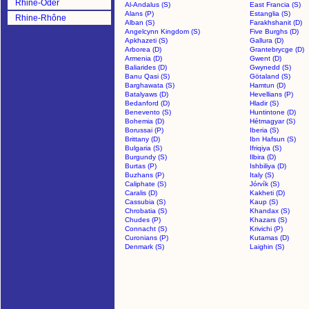
Rhine-Oder
Al-Andalus (S)
East Francia (S)
Alans (P)
Estanglia (S)
Rhine-Rhône
Alban (S)
Farakhshanit (D)
>
Angelcynn Kingdom (S)
Five Burghs (D)
Apkhazeti (S)
Gallura (D)
Arborea (D)
Grantebrycge (D)
Armenia (D)
Gwent (D)
Baliarides (D)
Gwynedd (S)
Banu Qasi (S)
Götaland (S)
Barghawata (S)
Hamtun (D)
Batalyaws (D)
Hevellians (P)
Bedanford (D)
Hladir (S)
Benevento (S)
Huntintone (D)
Bohemia (D)
Hétmagyar (S)
Borussai (P)
Iberia (S)
Brittany (D)
Ibn Hafsun (S)
Bulgaria (S)
Ifriqiya (S)
Burgundy (S)
Ilbira (D)
Burtas (P)
Ishbiliya (D)
Buzhans (P)
Italy (S)
Caliphate (S)
Jórvík (S)
Caralis (D)
Kakheti (D)
Cassubia (S)
Kaup (S)
Chrobatia (S)
Khandax (S)
Chudes (P)
Khazars (S)
Connacht (S)
Krivichi (P)
Curonians (P)
Kutamas (D)
Denmark (S)
Laighin (S)