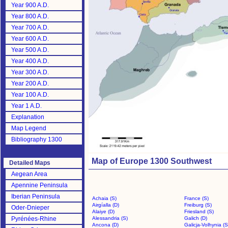
Year 900 A.D.
Year 800 A.D.
Year 700 A.D.
Year 600 A.D.
Year 500 A.D.
Year 400 A.D.
Year 300 A.D.
Year 200 A.D.
Year 100 A.D.
Year 1 A.D.
Explanation
Map Legend
Bibliography 1300
Map of Europe 1300 Southwest
Detailed Maps
Aegean Area
Apennine Peninsula
Iberian Peninsula
Achaia (S)
France (S)
Airgíalla (D)
Freiburg (S)
Oder-Dnieper
Alaiye (D)
Friesland (S)
Pyrénées-Rhine
Alessandria (S)
Galich (D)
Ancona (D)
Galicja-Volhynia (S