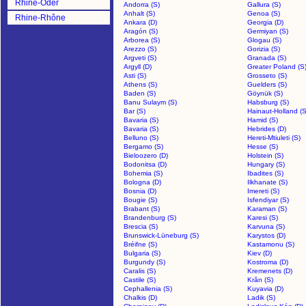
Rhine-Oder
Andorra (S)
Gallura (S)
Anhalt (S)
Genoa (S)
Rhine-Rhône
Ankara (D)
Georgia (D)
>
Aragón (S)
Germiyan (S)
Arborea (S)
Glogau (S)
Arezzo (S)
Gorizia (S)
Argveti (S)
Granada (S)
Argyll (D)
Greater Poland (S
Asti (S)
Grosseto (S)
Athens (S)
Guelders (S)
Baden (S)
Göynük (S)
Banu Sulaym (S)
Habsburg (S)
Bar (S)
Hainaut-Holland (S
Bavaria (S)
Hamid (S)
Bavaria (S)
Hebrides (D)
Belluno (S)
Hereti-Mtiuleti (S)
Bergamo (S)
Hesse (S)
Bieloozero (D)
Holstein (S)
Bodonitsa (D)
Hungary (S)
Bohemia (S)
Ibadites (S)
Bologna (D)
Ilkhanate (S)
Bosnia (D)
Imereti (S)
Bougie (S)
Isfendiyar (S)
Brabant (S)
Karaman (S)
Brandenburg (S)
Karesi (S)
Brescia (S)
Karvuna (S)
Brunswick-Lüneburg (S)
Karystos (D)
Bréifne (S)
Kastamonu (S)
Bulgaria (S)
Kiev (D)
Burgundy (S)
Kostroma (D)
Caralis (S)
Kremenets (D)
Castile (S)
Krăn (S)
Cephallenia (S)
Kuyavia (D)
Chalkis (D)
Ladik (S)