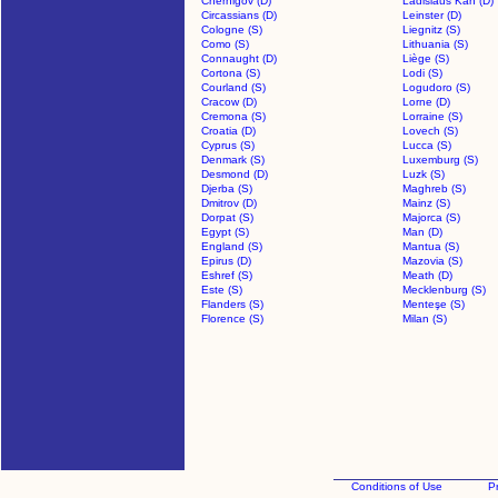
Chernigov (D)
Ladislaus Kán (D)
Circassians (D)
Leinster (D)
Cologne (S)
Liegnitz (S)
Como (S)
Lithuania (S)
Connaught (D)
Liège (S)
Cortona (S)
Lodi (S)
Courland (S)
Logudoro (S)
Cracow (D)
Lorne (D)
Cremona (S)
Lorraine (S)
Croatia (D)
Lovech (S)
Cyprus (S)
Lucca (S)
Denmark (S)
Luxemburg (S)
Desmond (D)
Luzk (S)
Djerba (S)
Maghreb (S)
Dmitrov (D)
Mainz (S)
Dorpat (S)
Majorca (S)
Egypt (S)
Man (D)
England (S)
Mantua (S)
Epirus (D)
Mazovia (S)
Eshref (S)
Meath (D)
Este (S)
Mecklenburg (S)
Flanders (S)
Menteşe (S)
Florence (S)
Milan (S)
Conditions of Use
Pr