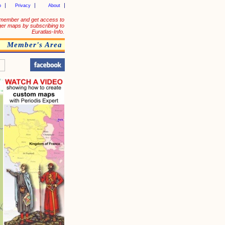
p
Privacy
About
member and get access to
ger maps by subscribing to
Euratlas-Info.
Member's Area