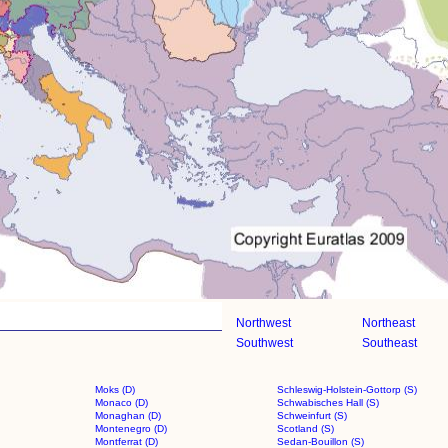
Northwest
Northeast
Southwest
Southeast
Moks (D)
Schleswig-Holstein-Gottorp (S)
Monaco (D)
Schwabisches Hall (S)
Monaghan (D)
Schweinfurt (S)
Montenegro (D)
Scotland (S)
Montferrat (D)
Sedan-Bouillon (S)