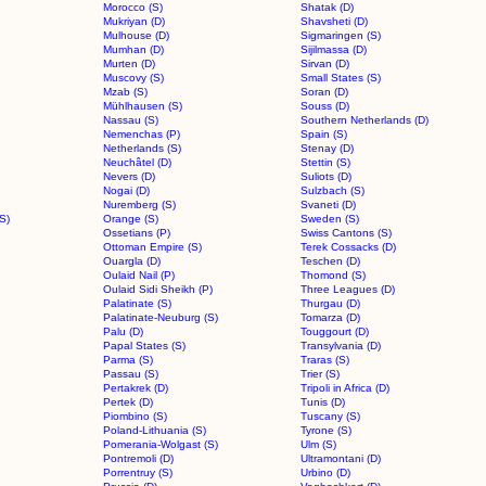
Morocco (S)
Shatak (D)
Mukriyan (D)
Shavsheti (D)
Mulhouse (D)
Sigmaringen (S)
Mumhan (D)
Sijilmassa (D)
Murten (D)
Sirvan (D)
Muscovy (S)
Small States (S)
Mzab (S)
Soran (D)
Mühlhausen (S)
Souss (D)
Nassau (S)
Southern Netherlands (D)
Nemenchas (P)
Spain (S)
Netherlands (S)
Stenay (D)
Neuchâtel (D)
Stettin (S)
Nevers (D)
Suliots (D)
Nogai (D)
Sulzbach (S)
Nuremberg (S)
Svaneti (D)
S)
Orange (S)
Sweden (S)
Ossetians (P)
Swiss Cantons (S)
Ottoman Empire (S)
Terek Cossacks (D)
Ouargla (D)
Teschen (D)
Oulaid Nail (P)
Thomond (S)
Oulaid Sidi Sheikh (P)
Three Leagues (D)
Palatinate (S)
Thurgau (D)
Palatinate-Neuburg (S)
Tomarza (D)
Palu (D)
Touggourt (D)
Papal States (S)
Transylvania (D)
Parma (S)
Traras (S)
Passau (S)
Trier (S)
Pertakrek (D)
Tripoli in Africa (D)
Pertek (D)
Tunis (D)
Piombino (S)
Tuscany (S)
Poland-Lithuania (S)
Tyrone (S)
Pomerania-Wolgast (S)
Ulm (S)
Pontremoli (D)
Ultramontani (D)
Porrentruy (S)
Urbino (D)