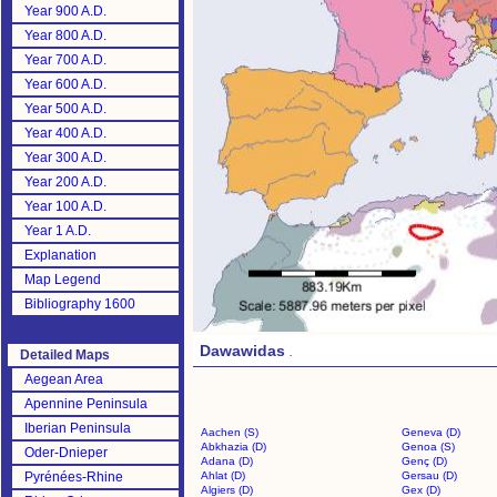
Year 900 A.D.
Year 800 A.D.
Year 700 A.D.
Year 600 A.D.
Year 500 A.D.
Year 400 A.D.
Year 300 A.D.
Year 200 A.D.
Year 100 A.D.
Year 1 A.D.
Explanation
Map Legend
Bibliography 1600
Dawawidas
.
Detailed Maps
Aegean Area
Apennine Peninsula
Iberian Peninsula
Aachen (S)
Geneva (D)
Abkhazia (D)
Genoa (S)
Oder-Dnieper
Adana (D)
Genç (D)
Pyrénées-Rhine
Ahlat (D)
Gersau (D)
Algiers (D)
Gex (D)