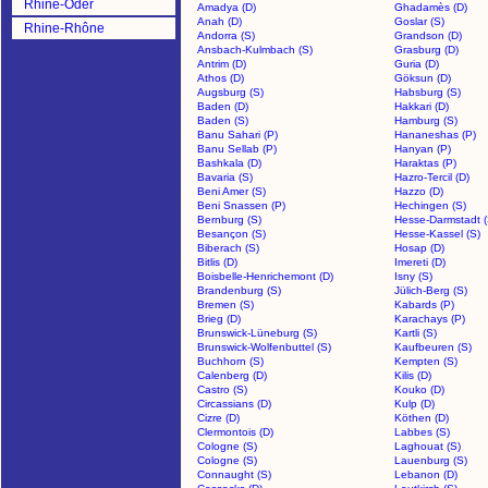
Rhine-Oder
Amadya (D)
Ghadamès (D)
Anah (D)
Goslar (S)
Rhine-Rhône
Andorra (S)
Grandson (D)
Ansbach-Kulmbach (S)
Grasburg (D)
Antrim (D)
Guria (D)
Athos (D)
Göksun (D)
Augsburg (S)
Habsburg (S)
Baden (D)
Hakkari (D)
Baden (S)
Hamburg (S)
Banu Sahari (P)
Hananeshas (P)
Banu Sellab (P)
Hanyan (P)
Bashkala (D)
Haraktas (P)
Bavaria (S)
Hazro-Tercil (D)
Beni Amer (S)
Hazzo (D)
Beni Snassen (P)
Hechingen (S)
Bernburg (S)
Hesse-Darmstadt (
Besançon (S)
Hesse-Kassel (S)
Biberach (S)
Hosap (D)
Bitlis (D)
Imereti (D)
Boisbelle-Henrichemont (D)
Isny (S)
Brandenburg (S)
Jülich-Berg (S)
Bremen (S)
Kabards (P)
Brieg (D)
Karachays (P)
Brunswick-Lüneburg (S)
Kartli (S)
Brunswick-Wolfenbuttel (S)
Kaufbeuren (S)
Buchhorn (S)
Kempten (S)
Calenberg (D)
Kilis (D)
Castro (S)
Kouko (D)
Circassians (D)
Kulp (D)
Cizre (D)
Köthen (D)
Clermontois (D)
Labbes (S)
Cologne (S)
Laghouat (S)
Cologne (S)
Lauenburg (S)
Connaught (S)
Lebanon (D)