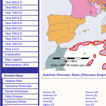
Year 900 A.D.
Year 800 A.D.
Year 700 A.D.
Year 600 A.D.
Year 500 A.D.
Year 400 A.D.
Year 300 A.D.
Year 200 A.D.
Year 100 A.D.
Year 1 A.D.
Explanation
Map Legend
Bibliography 1600
Sublime Ottoman State (Ottoman Empir
Detailed Maps
Aegean Area
Apennine Peninsula
Iberian Peninsula
Aachen (S)
Geneva (D)
Abkhazia (D)
Genoa (S)
Oder-Dnieper
Adana (D)
Genç (D)
Pyrénées-Rhine
Ahlat (D)
Gersau (D)
Algiers (D)
Gex (D)