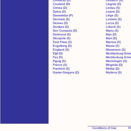
Cossacks (D)
Leutkirch (S)
Courland (D)
Liegnitz (D)
Crimea (D)
Lindau (S)
Dahra (D)
Livane (D)
Dawawidas (P)
Liège (S)
Denmark (S)
Lorraine (S)
Dessau (D)
Lucca (S)
Dombes (D)
Lübeck (S)
Don Cossacks (D)
Mainz (S)
Dortmund (S)
Man (D)
Décapole (S)
Mani (D)
East Frisia (S)
Mantua (S)
Engelberg (D)
Massa (S)
England (S)
Masserano (S)
Eğil (D)
Mecklenburg-Güstr
Fez (D)
Mecklenburg-Schwe
Figuig (S)
Memmingen (S)
France (S)
Mingrelia (D)
Frankfurt (S)
Mirdita (D)
Gaster-Sargans (D)
Modena (S)
Conditions of Use
Pr