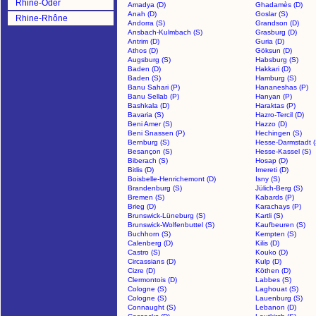
Rhine-Oder
Amadya (D)
Ghadamès (D)
Anah (D)
Goslar (S)
Rhine-Rhône
Andorra (S)
Grandson (D)
Ansbach-Kulmbach (S)
Grasburg (D)
Antrim (D)
Guria (D)
Athos (D)
Göksun (D)
Augsburg (S)
Habsburg (S)
Baden (D)
Hakkari (D)
Baden (S)
Hamburg (S)
Banu Sahari (P)
Hananeshas (P)
Banu Sellab (P)
Hanyan (P)
Bashkala (D)
Haraktas (P)
Bavaria (S)
Hazro-Tercil (D)
Beni Amer (S)
Hazzo (D)
Beni Snassen (P)
Hechingen (S)
Bernburg (S)
Hesse-Darmstadt (
Besançon (S)
Hesse-Kassel (S)
Biberach (S)
Hosap (D)
Bitlis (D)
Imereti (D)
Boisbelle-Henrichemont (D)
Isny (S)
Brandenburg (S)
Jülich-Berg (S)
Bremen (S)
Kabards (P)
Brieg (D)
Karachays (P)
Brunswick-Lüneburg (S)
Kartli (S)
Brunswick-Wolfenbuttel (S)
Kaufbeuren (S)
Buchhorn (S)
Kempten (S)
Calenberg (D)
Kilis (D)
Castro (S)
Kouko (D)
Circassians (D)
Kulp (D)
Cizre (D)
Köthen (D)
Clermontois (D)
Labbes (S)
Cologne (S)
Laghouat (S)
Cologne (S)
Lauenburg (S)
Connaught (S)
Lebanon (D)