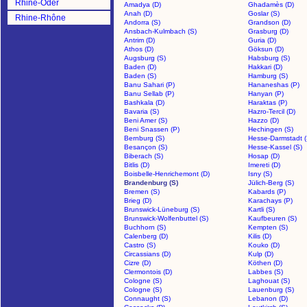
Rhine-Oder
Amadya (D)
Ghadamès (D)
Anah (D)
Goslar (S)
Rhine-Rhône
Andorra (S)
Grandson (D)
Ansbach-Kulmbach (S)
Grasburg (D)
Antrim (D)
Guria (D)
Athos (D)
Göksun (D)
Augsburg (S)
Habsburg (S)
Baden (D)
Hakkari (D)
Baden (S)
Hamburg (S)
Banu Sahari (P)
Hananeshas (P)
Banu Sellab (P)
Hanyan (P)
Bashkala (D)
Haraktas (P)
Bavaria (S)
Hazro-Tercil (D)
Beni Amer (S)
Hazzo (D)
Beni Snassen (P)
Hechingen (S)
Bernburg (S)
Hesse-Darmstadt (
Besançon (S)
Hesse-Kassel (S)
Biberach (S)
Hosap (D)
Bitlis (D)
Imereti (D)
Boisbelle-Henrichemont (D)
Isny (S)
Brandenburg (S)
Jülich-Berg (S)
Bremen (S)
Kabards (P)
Brieg (D)
Karachays (P)
Brunswick-Lüneburg (S)
Kartli (S)
Brunswick-Wolfenbuttel (S)
Kaufbeuren (S)
Buchhorn (S)
Kempten (S)
Calenberg (D)
Kilis (D)
Castro (S)
Kouko (D)
Circassians (D)
Kulp (D)
Cizre (D)
Köthen (D)
Clermontois (D)
Labbes (S)
Cologne (S)
Laghouat (S)
Cologne (S)
Lauenburg (S)
Connaught (S)
Lebanon (D)