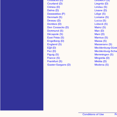
Cossacks (D)
Leutkirch (S)
Courland (D)
Liegnitz (D)
Crimea (D)
Lindau (S)
Dahra (D)
Livane (D)
Dawawidas (P)
Liège (S)
Denmark (S)
Lorraine (S)
Dessau (D)
Lucca (S)
Dombes (D)
Lübeck (S)
Don Cossacks (D)
Mainz (S)
Dortmund (S)
Man (D)
Décapole (S)
Mani (D)
East Frisia (S)
Mantua (S)
Engelberg (D)
Massa (S)
England (S)
Masserano (S)
Eğil (D)
Mecklenburg-Güstr
Fez (D)
Mecklenburg-Schwe
Figuig (S)
Memmingen (S)
France (S)
Mingrelia (D)
Frankfurt (S)
Mirdita (D)
Gaster-Sargans (D)
Modena (S)
Conditions of Use
Pr